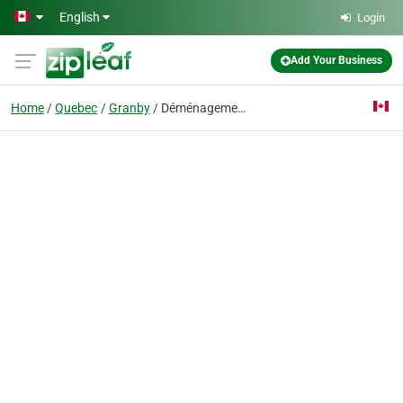
Skip to main content
English
Login
Add Your Business
Home
Quebec
Granby
Déménagement P.M. EXPRESS inc.