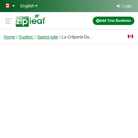
Skip to main content
English
Login
Add Your Business
Home
Quebec
Sainte-julie
La Crêperie Du Village & Plus