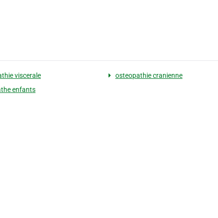
thie viscerale
osteopathie cranienne
the enfants