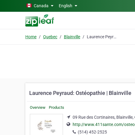
Skip to main content
Canada
English
Home
Quebec
Blainville
Laurence Peyraud: Ostéopathie | Blainville
Laurence Peyraud: Ostéopathie | Blainville
Overview
Products
09 Rue des Cortinaires, Blainvill
http://www.411sante.com/osteopat
(514) 452-2525