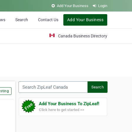
Add Your Business
Login
ews
Search
Contact Us
Add Your Business
Canada Business Directory
Search ZipLeaf Canada
Search
sting
Add Your Business To ZipLeaf!
Click here to get started >>