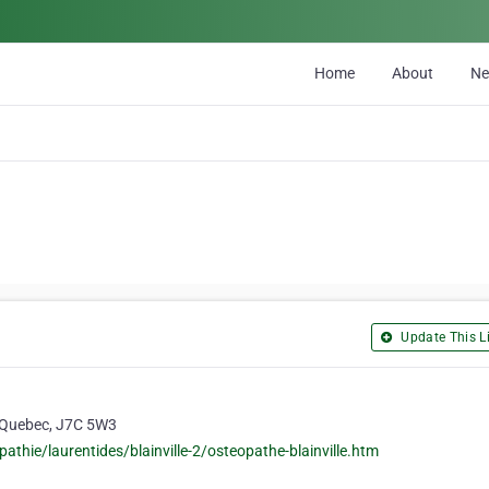
Home
About
N
Update This Li
e, Quebec, J7C 5W3
hie/laurentides/blainville-2/osteopathe-blainville.htm