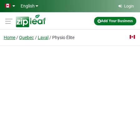
Skip to main content
English
Login
Add Your Business
Home
Quebec
Laval
Physio Élite