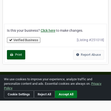
Is this your business?
Click here
to make changes.
[Listing #251018]
Verified Business
Print
Report Abuse
Home
About ZipLeaf
FAQ
Contact
Terms
We use cookies to improve your experience, analyze traffic and
personalize content and ads. Essential cookies are always on.
Privacy
Privacy
Copyrights
Cookie Preferences
Policy
Cookie Settings
Reject All
Accept All
Copyright © 2026 Netcode, Inc. All Rights Reserved. All
references relating to third-party companies are copyright of