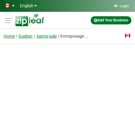
Skip to main content
English
Login
Add Your Business
Home
Quebec
Sainte-julie
Entreposage Montreal Mini Storage - Sainte-Julie