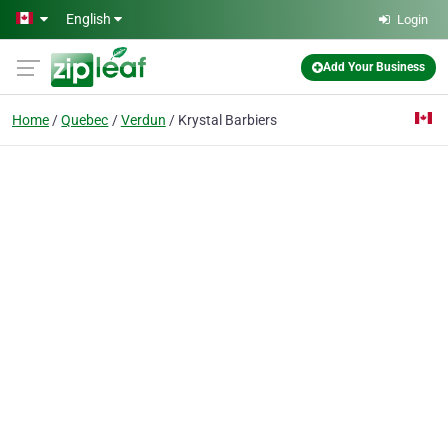
Skip to main content
English
Login
Add Your Business
Home
Quebec
Verdun
Krystal Barbiers