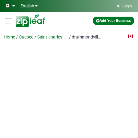
Skip to main content
English
Login
Add Your Business
Home
Quebec
Saint-charles-de-drummond
drummondvilleboisart@gmail.com