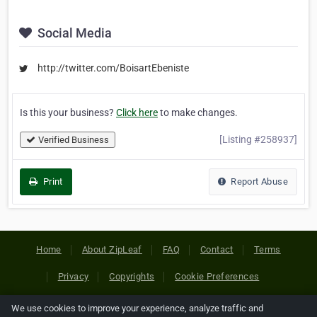
Social Media
http://twitter.com/BoisartEbeniste
Is this your business?
Click here
to make changes.
[Listing #258937]
Verified Business
Print
Report Abuse
Home
About ZipLeaf
FAQ
Contact
Terms
Privacy
Copyrights
Cookie Preferences
We use cookies to improve your experience, analyze traffic and