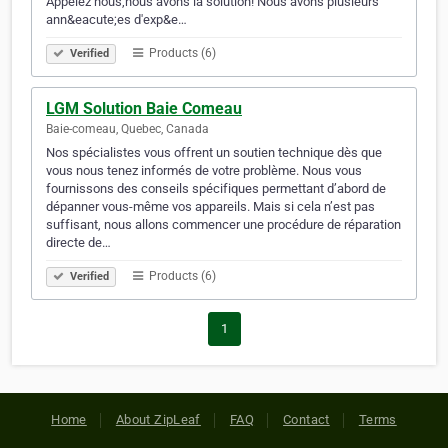
Appelez nous,nous avons la solution! Nous avons plusieurs
ann&eacute;es d'exp&e…
Products (6)
Verified
LGM Solution Baie Comeau
Baie-comeau, Quebec, Canada
Nos spécialistes vous offrent un soutien technique dès que
vous nous tenez informés de votre problème. Nous vous
fournissons des conseils spécifiques permettant d’abord de
dépanner vous-même vos appareils. Mais si cela n’est pas
suffisant, nous allons commencer une procédure de réparation
directe de…
Products (6)
Verified
1
Home
About ZipLeaf
FAQ
Contact
Terms