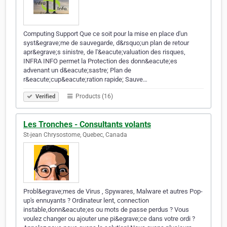
Computing Support Que ce soit pour la mise en place d'un
syst&egrave;me de sauvegarde, d&rsquo;un plan de retour
apr&egrave;s sinistre, de l'&eacute;valuation des risques,
INFRA INFO permet la Protection des donn&eacute;es
advenant un d&eacute;sastre; Plan de
r&eacute;cup&eacute;ration rapide; Sauve…
Products (16)
Verified
Les Tronches - Consultants volants
St-jean Chrysostome, Quebec, Canada
Probl&egrave;mes de Virus , Spywares, Malware et autres Pop-
up's ennuyants ? Ordinateur lent, connection
instable,donn&eacute;es ou mots de passe perdus ? Vous
voulez changer ou ajouter une pi&egrave;ce dans votre ordi ?