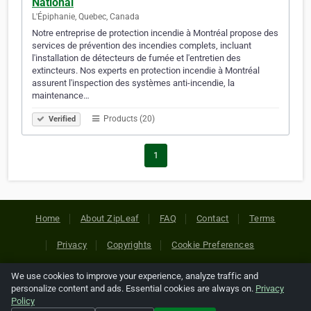
National
L'Épiphanie, Quebec, Canada
Notre entreprise de protection incendie à Montréal propose des
services de prévention des incendies complets, incluant
l'installation de détecteurs de fumée et l'entretien des
extincteurs. Nos experts en protection incendie à Montréal
assurent l'inspection des systèmes anti-incendie, la
maintenance…
Products (20)
Verified
1
Home
About ZipLeaf
FAQ
Contact
Terms
Privacy
Copyrights
Cookie Preferences
We use cookies to improve your experience, analyze traffic and
Copyright © 2026 Netcode, Inc. All Rights Reserved. All
personalize content and ads. Essential cookies are always on.
Privacy
references relating to third-party companies are copyright of
Policy